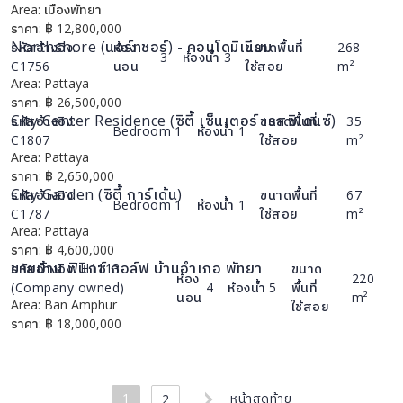
Area:
เมืองพัทยา
รายละเอียด
ราคา:
฿
12,800,000
Northshore (นอร์ทชอร์) - คอนโดมิเนียม
รหัสอ้างอิง:
ห้อง
ขนาดพื้นที่
268
3
ห้องน้ำ
3
C1756
นอน
ใช้สอย
m²
Area:
Pattaya
รายละเอียด
ราคา:
฿
26,500,000
City Center Residence (ซิตี้ เซ็นเตอร์ เรสซิเดนซ์)
รหัสอ้างอิง:
ขนาดพื้นที่
35
Bedroom
1
ห้องน้ำ
1
C1807
ใช้สอย
m²
Area:
Pattaya
รายละเอียด
ราคา:
฿
2,650,000
City Garden (ซิตี้ การ์เด้น)
รหัสอ้างอิง:
ขนาดพื้นที่
67
Bedroom
1
ห้องน้ำ
1
C1787
ใช้สอย
m²
Area:
Pattaya
รายละเอียด
ราคา:
฿
4,600,000
ขายบ้าน ฟินิกซ์ กอล์ฟ บ้านอำเภอ พัทยา
รหัสอ้างอิง:
H1113
ขนาด
ห้อง
220
(Company owned)
4
ห้องน้ำ
5
พื้นที่
นอน
m²
Area:
Ban Amphur
รายละเอียด
ใช้สอย
ราคา:
฿
18,000,000
1
หน้าสุดท้าย
2