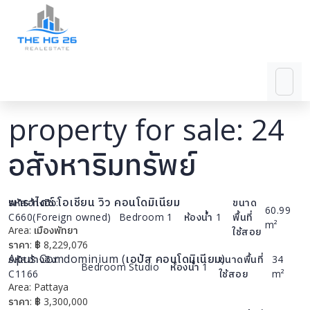
property for sale: 24
อสังหาริมทรัพย์
พาราไดซ์ โอเชียน วิว คอนโดมิเนียม
รหัสอ้างอิง:
ขนาด
60.99
C660(Foreign owned)
Bedroom
1
ห้องน้ำ
1
พื้นที่
m²
Area:
เมืองพัทยา
รายละเอียด
ใช้สอย
ราคา:
฿
8,229,076
Apus Comdominium (เอปัส คอนโดมิเนียม)
รหัสอ้างอิง:
ขนาดพื้นที่
34
Bedroom
Studio
ห้องน้ำ
1
C1166
ใช้สอย
m²
Area:
Pattaya
รายละเอียด
ราคา:
฿
3,300,000