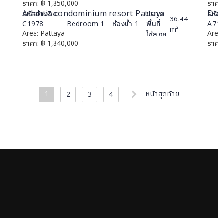
ราคา:
฿
1,850,000
ราค
Atlantis condominium resort Pattaya
Do
รหัสอ้างอิง:
ขนาด
รหั
36.44
C1978
Bedroom
1
ห้องน้ำ
1
พื้นที่
A7
m²
Area:
Pattaya
รายละเอียด
Are
ใช้สอย
ราคา:
฿
1,840,000
ราค
1
หน้าสุดท้าย
2
3
4