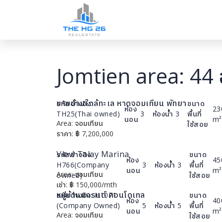
Jomtien area: 44 
ขายบ้านใกล้ทะเล หาดจอมเทียน พัทยา
รหัสอ้างอิง:
ขนาด
ห้อง
23
TH25(Thai owned)
3
ห้องน้ำ
3
พื้นที่
นอน
m²
Area:
จอมเทียน
รายละเอียด
ใช้สอย
ราคา:
฿
7,200,000
View Talay Marina
รหัสอ้างอิง:
ขนาด
ห้อง
45
H766(Company
3
ห้องน้ำ
3
พื้นที่
นอน
m²
Area:
จอมเทียน
รายละเอียด
owned)
ใช้สอย
เช่า:
฿
150,000/mth
หมู่บ้านแกรนด์ คอนโดเทล
รหัสอ้างอิง:
H1071
ขนาด
ห้อง
40
(Company Owned)
5
ห้องน้ำ
5
พื้นที่
นอน
m²
Area:
จอมเทียน
รายละเอียด
ใช้สอย