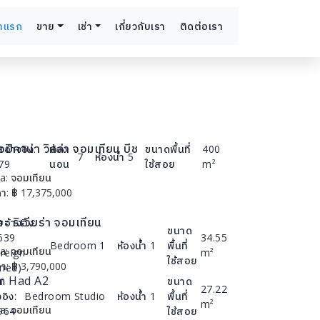
้าแรก
ขาย
เช่า
เกี่ยวกับเรา
ติดต่อเรา
ปิคาน่า วิลล่า จอมเทียน บีช
สอ้างอิง:
ห้อง
ขนาดพื้นที่
400
7
ห้องน้ำ
5
79
นอน
ใช้สอย
m²
a:
จอมเทียน
รายละเอียด
า:
฿
17,375,000
ะ ริเวียร่า จอมเทียน
สอ้างอิง:
ขนาด
639
34.55
Bedroom
1
ห้องน้ำ
1
พื้นที่
a:
จอมเทียน
รายละเอียด
reign
m²
ใช้สอย
า:
฿
3,790,000
ned)
m Had A2
ส
ขนาด
27.22
งอิง:
Bedroom
Studio
ห้องน้ำ
1
พื้นที่
m²
a:
จอมเทียน
รายละเอียด
964
ใช้สอย