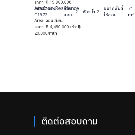
ราคา:
฿
19,900,000
Amazon Residence
รหัสอ้างอิง:
ห้อง
ขนาดพื้นที่
71
2
ห้องน้ำ
2
C1972
นอน
ใช้สอย
m²
Area:
จอมเทียน
รายละเอียด
ราคา:
฿
4,480,000
เช่า:
฿
20,000/mth
ติดต่อสอบถาม