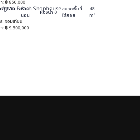
า:
฿
850,000
ngtan Beach Shophouse
สอ้างอิง:
ห้อง
ขนาดพื้นที่
48
ห้องน้ำ
0
1
นอน
ใช้สอย
m²
a:
จอมเทียน
รายละเอียด
า:
฿
9,500,000