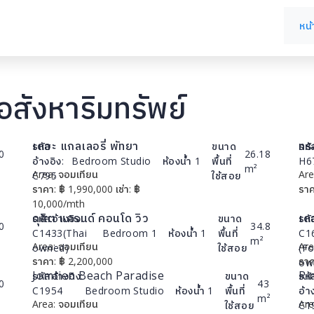
หน
อสังหาริมทรัพย์
เดอะ แกลเลอรี่ พัทยา
ทรอ
รหัส
ขนาด
รหั
0
26.18
อ้างอิง:
Bedroom
Studio
ห้องน้ำ
1
พื้นที่
H6
m²
Area:
จอมเทียน
รายละเอียด
Are
C795
ใช้สอย
ราคา:
฿
1,990,000
เช่า:
฿
ราค
10,000/mth
ดุสิต แกรนด์ คอนโด วิว
เดอ
รหัสอ้างอิง:
ขนาด
รหั
0
34.8
C1433(Thai
Bedroom
1
ห้องน้ำ
1
พื้นที่
C1
m²
Area:
จอมเทียน
รายละเอียด
Are
owned)
ใช้สอย
(Fo
ราคา:
฿
2,200,000
ราค
ow
Jomtien Beach Paradise
Ri
รหัสอ้างอิง:
ขนาด
รหั
0
43
C1954
Bedroom
Studio
ห้องน้ำ
1
พื้นที่
อ้า
m²
Area:
จอมเทียน
รายละเอียด
Are
ใช้สอย
C1