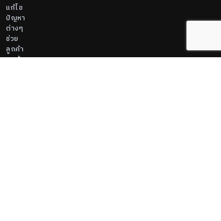
แก้ไข
ปัญหา
ต่างๆ
ช่วย
ลูกค้า
ลูกค้า
สามารถ
ให้ความ
ไว้วางใจ
กับเราได้
ทุกเมื่อ
Copyright © 2021
Real Estate Demo
All Rights Reserved.
Hosted and Developed by
Hosting-Group.
Powered
by
exPub.Net