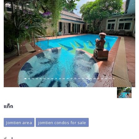
Previous
Next
แท็ก
Jomtien area
jomtien condos for sale