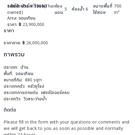
รอยัล ปาร์ค วิลเลจ
รหัสอ้างอิง:
H1566(Thai
ห้อง
ขนาดพื้นที่
700
5
ห้องน้ำ
6
owned)
นอน
ใช้สอย
m²
Area:
จอมเทียน
รายละเอียด
ราคา:
฿
23,900,000
ราคา
ราคาขาย:
฿ 26,000,000
ภาพรวม
ประเภท:
บ้าน
พื้นที่:
จอมเทียน
ขนาดที่ดิน:
880 sqm
ประเภทครัว:
ครัวยุโรป
ประเภทการตกแต่ง:
เฟอร์นิเจอร์ครบ
ประภทวิว:
วิวสระว่ายน้ำ
ติดต่อ
Please fill in the form with your questions or comments and
we will get back to you as soon as possible and normally
within 24 hours